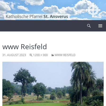
Zum
Inhalt
springen
Suchen
Pfarrei Sankt Ansverus
PRIMÄR
MENÜ
www Reisfeld
31. AUGUST 2023
1200 × 900
WWW REISFELD