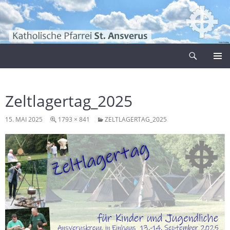
Zum
Inhalt
springen
Suchen
Pfarrei Sankt Ansverus
PRIMÄR
MENÜ
Zeltlagertag_2025
15. MAI 2025
1793 × 841
ZELTLAGERTAG_2025