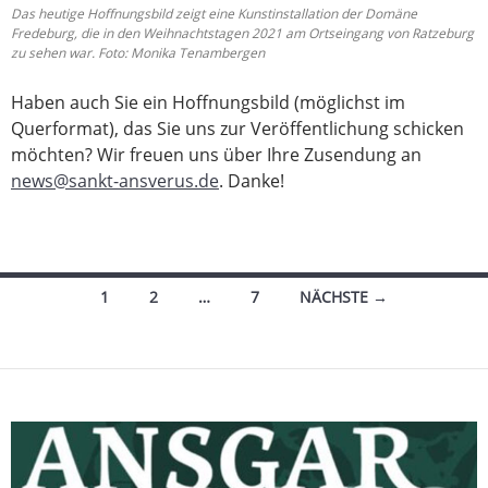
Das heutige Hoffnungsbild zeigt eine Kunstinstallation der Domäne
Fredeburg, die in den Weihnachtstagen 2021 am Ortseingang von Ratzeburg
zu sehen war. Foto: Monika Tenambergen
Haben auch Sie ein Hoffnungsbild (möglichst im
Querformat), das Sie uns zur Veröffentlichung schicken
möchten? Wir freuen uns über Ihre Zusendung an
news@sankt-ansverus.de
. Danke!
Beitragsnavigation
1
2
…
7
NÄCHSTE →