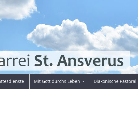
ttesdienste
Mit Gott durchs Leben
Diakonische Pastoral