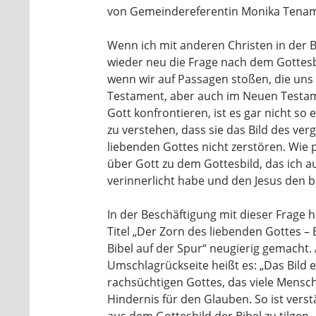
von Gemeindereferentin Monika Tena
Wenn ich mit anderen Christen in der Bi
wieder neu die Frage nach dem Gottesb
wenn wir auf Passagen stoßen, die uns 
Testament, aber auch im Neuen Testam
Gott konfrontieren, ist es gar nicht so 
zu verstehen, dass sie das Bild des ve
liebenden Gottes nicht zerstören. Wie 
über Gott zu dem Gottesbild, das ich 
verinnerlicht habe und den Jesus den 
In der Beschäftigung mit dieser Frage 
Titel „Der Zorn des liebenden Gottes 
Bibel auf der Spur“ neugierig gemacht. 
Umschlagrückseite heißt es: „Das Bild 
rachsüchtigen Gottes, das viele Mensche
Hindernis für den Glauben. So ist verst
aus dem Gottesbild der Bibel zu tilgen.