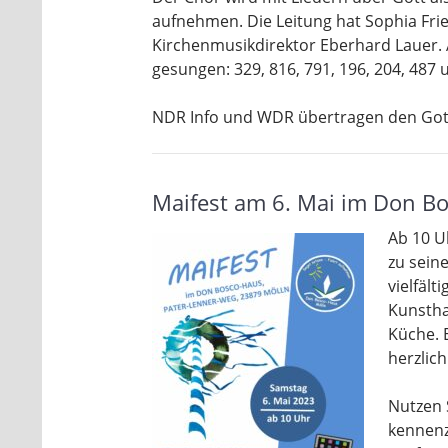
aufnehmen. Die Leitung hat Sophia Frie
Kirchenmusikdirektor Eberhard Lauer.
gesungen: 329, 816, 791, 196, 204, 487 
NDR Info und WDR übertragen den Gotte
Maifest am 6. Mai im Don B
Ab 10 U
zu seine
vielfält
Kunstha
Küche. E
herzlic
Nutzen 
kennenz