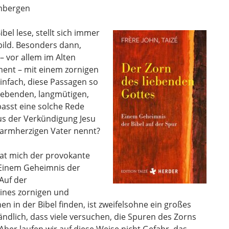
mbergen
bel lese, stellt sich immer
ild. Besonders dann,
– vor allem im Alten
ent – mit einem zornigen
einfach, diese Passagen so
rgebenden, langmütigen,
passt eine solche Rede
aus der Verkündigung Jesu
barmherzigen Vater nennt?
hat mich der provokante
– Einem Geheimnis der
Auf der
eines zornigen und
n in der Bibel finden, ist zweifelsohne ein großes
ändlich, dass viele versuchen, die Spuren des Zorns
 Aber laufen wir auf diese Weise nicht Gefahr, das