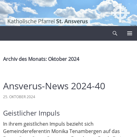
Zum
Inhalt
springen
Suchen
Pfarrei Sankt Ansverus
PRIMÄR
MENÜ
Archiv des Monats: Oktober 2024
Ansverus-News 2024-40
25. OKTOBER 2024
Geistlicher Impuls
In ihrem geistlichen Impuls bezieht sich
Gemeindereferentin Monika Tenambergen auf das