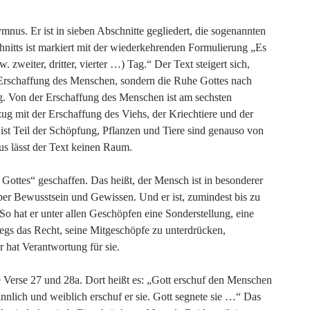
mnus. Er ist in sieben Abschnitte gegliedert, die sogenannten
nitts ist markiert mit der wiederkehrenden Formulierung „Es
zweiter, dritter, vierter …) Tag.“ Der Text steigert sich,
e Erschaffung des Menschen, sondern die Ruhe Gottes nach
. Von der Erschaffung des Menschen ist am sechsten
g mit der Erschaffung des Viehs, der Kriechtiere und der
st Teil der Schöpfung, Pflanzen und Tiere sind genauso von
us lässt der Text keinen Raum.
Gottes“ geschaffen. Das heißt, der Mensch ist in besonderer
über Bewusstsein und Gewissen. Und er ist, zumindest bis zu
So hat er unter allen Geschöpfen eine Sonderstellung, eine
gs das Recht, seine Mitgeschöpfe zu unterdrücken,
r hat Verantwortung für sie.
Verse 27 und 28a. Dort heißt es: „Gott erschuf den Menschen
Männlich und weiblich erschuf er sie. Gott segnete sie …“ Das