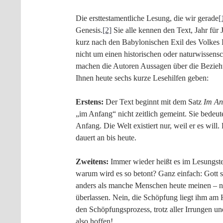
Die ersttestamentliche Lesung, die wir gerade
[
Genesis.
[2]
Sie alle kennen den Text, Jahr für 
kurz nach den Babylonischen Exil des Volkes Isr
nicht um einen historischen oder naturwissensc
machen die Autoren Aussagen über die Bezieh
Ihnen heute sechs kurze Lesehilfen geben:
Erstens:
Der Text beginnt mit dem Satz
Im An
„im Anfang“ nicht zeitlich gemeint. Sie bedeute
Anfang. Die Welt existiert nur, weil er es wil
dauert an bis heute.
Zweitens:
Immer wieder heißt es im Lesungst
warum wird es so betont? Ganz einfach: Gott st
anders als manche Menschen heute meinen – ni
überlassen. Nein, die Schöpfung liegt ihm am 
den Schöpfungsprozess, trotz aller Irrungen un
also hoffen!