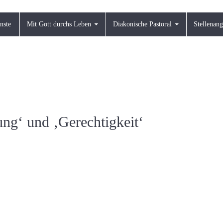
nste
Mit Gott durchs Leben
Diakonische Pastoral
Stellenan
ng‘ und ‚Gerechtigkeit‘