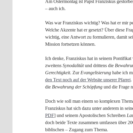
Am Ostermontag ist Papst Franziskus gestorbe
– auch ich.
Was war Franziskus wichtig? Was hat er mir p
Welche Akzente hat er gesetzt? Über diese Fra
wichtig, eine Antwort zu formulieren, damit se
Mission fortsetzen können.
Ich denke, Franziskus hat in seinem Pontifikat
zweitens
Synodalität
und drittens die
Bewahrun
Gerechtigkeit
. Zur
Evangelisierung
habe ich mi
den Text noch auf der Website unserer Pfarrei
.
die
Bewahrung der Schöpfung
und die Frage 
Doch wie soll man einem so komplexen Thema 
Franziskus hat sich dazu unter anderem in sei
PDF
] und seinem Apostolischen Schreiben
La
doch beide Texte zusammen umfassen über 200
biblischen – Zugang zum Thema.