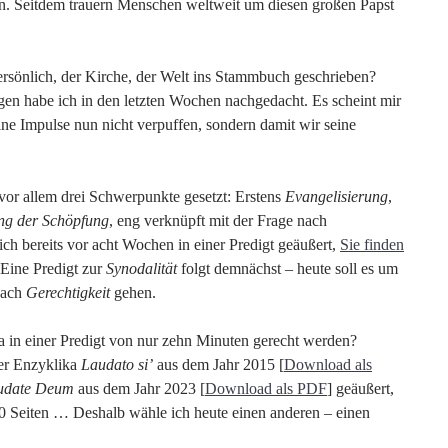
n. Seitdem trauern Menschen weltweit um diesen großen Papst
ersönlich, der Kirche, der Welt ins Stammbuch geschrieben?
gen habe ich in den letzten Wochen nachgedacht. Es scheint mir
ine Impulse nun nicht verpuffen, sondern damit wir seine
 vor allem drei Schwerpunkte gesetzt: Erstens
Evangelisierung
,
g der Schöpfung
, eng verknüpft mit der Frage nach
ch bereits vor acht Wochen in einer Predigt geäußert,
Sie finden
 Eine Predigt zur
Synodalität
folgt demnächst – heute soll es um
nach
Gerechtigkeit
gehen.
in einer Predigt von nur zehn Minuten gerecht werden?
ner Enzyklika
Laudato si’
aus dem Jahr 2015 [
Download als
udate Deum
aus dem Jahr 2023 [
Download als PDF
] geäußert,
 Seiten … Deshalb wähle ich heute einen anderen – einen