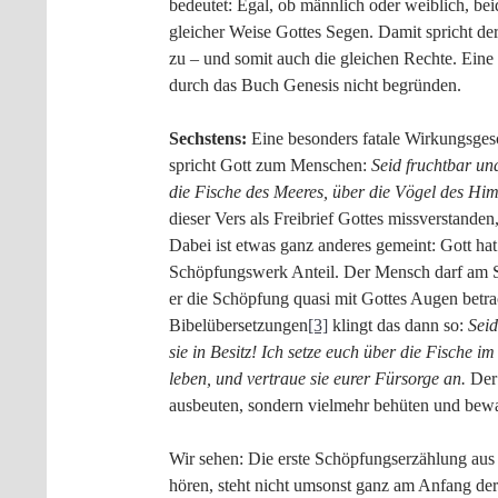
bedeutet: Egal, ob männlich oder weiblich, be
gleicher Weise Gottes Segen. Damit spricht d
zu – und somit auch die gleichen Rechte. Eine
durch das Buch Genesis nicht begründen.
Sechstens:
Eine besonders fatale Wirkungsgesch
spricht Gott zum Menschen:
Seid fruchtbar und
die Fische des Meeres, über die Vögel des Himm
dieser Vers als Freibrief Gottes missverstand
Dabei ist etwas ganz anderes gemeint: Gott h
Schöpfungswerk Anteil. Der Mensch darf am S
er die Schöpfung quasi mit Gottes Augen betrac
Bibelübersetzungen
[3]
klingt das dann so:
Seid
sie in Besitz! Ich setze euch über die Fische im
leben, und vertraue sie eurer Fürsorge an.
Der 
ausbeuten, sondern vielmehr behüten und bew
Wir sehen: Die erste Schöpfungserzählung aus 
hören, steht nicht umsonst ganz am Anfang de