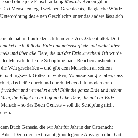
ide sind ohne jede Einschränkung
Mensch
. Beiden gilt in
er Text Menschen, egal welchen Geschlechts, die gleiche Würde
 Unterordnung des einen Geschlechts unter das andere lässt sich
ichte hat im Laufe der Jahrhunderte Vers 28b entfaltet. Dort
 mehrt euch, füllt die Erde und unterwerft sie und waltet über
els und über alle Tiere, die auf der Erde kriechen!
Oft wurde
en, der Mensch dürfe die Schöpfung nach Belieben ausbeuten.
at die Welt geschaffen – und gibt dem Menschen an seinem
chöpfungswerk Gottes mitwirken, Voraussetzung ist aber, dass
htet, das heißt: durch und durch liebevoll. In moderneren
 fruchtbar und vermehrt euch! Füllt die ganze Erde und nehmt
 Meer, die Vögel in der Luft und alle Tiere, die auf der Erde
Mensch – so das Buch Genesis – soll die Schöpfung nicht
ahren.
dem Buch Genesis, die wir Jahr für Jahr in der Osternacht
r Bibel. Denn der Text macht grundlegende Aussagen über Gott