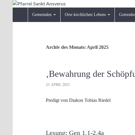
Zum
Inhalt
Suchen
Pfarrei Sankt Ansverus
Gemeinden
Orte kirchlichen Lebens
Gottesdie
springen
Archiv des Monats: April 2025
‚Bewahrung der Schöpfu
25. APRIL 2025
Predigt von Diakon Tobias Riedel
Lesung: Gen 1,1-2,4a