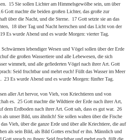
enen. 15 Sie sollen Lichter am Himmelsgewölbe sein, um über
16 Gott machte die beiden großen Lichter, das große zur
aft über die Nacht, und die Sterne. 17 Gott setzte sie an das
hten, 18 über Tag und Nacht herrschen und das Licht von der
r. 19 Es wurde Abend und es wurde Morgen: vierter Tag.
 Schwärmen lebendiger Wesen und Vögel sollen über der Erde
uf die großen Wassertiere und alle Lebewesen, die sich
ser wimmelt, und alle gefiederten Vögel nach ihrer Art. Gott
sprach: Seid fruchtbar und mehrt euch! Füllt das Wasser im Meer
en. 23 Es wurde Abend und es wurde Morgen: fünfter Tag.
en aller Art hervor, von Vieh, von Kriechtieren und von
chah es. 25 Gott machte die Wildtiere der Erde nach ihrer Art,
auf dem Erdboden nach ihrer Art. Gott sah, dass es gut war. 26
ls unser Bild, uns ähnlich! Sie sollen walten über die Fische
as Vieh, über die ganze Erde und über alle Kriechtiere, die auf
n als sein Bild, als Bild Gottes erschuf er ihn. Männlich und
d Gott sprach zu ihnen: Seid fruchtbar und mehrt euch, füllt die