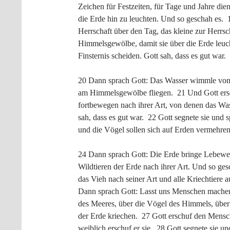
Zeichen für Festzeiten, für Tage und Jahre di
die Erde hin zu leuchten. Und so geschah es. 
Herrschaft über den Tag, das kleine zur Herrsch
Himmelsgewölbe, damit sie über die Erde leuc
Finsternis scheiden. Gott sah, dass es gut wa
20 Dann sprach Gott: Das Wasser wimmle von
am Himmelsgewölbe fliegen. 21 Und Gott ersch
fortbewegen nach ihrer Art, von denen das Was
sah, dass es gut war. 22 Gott segnete sie und 
und die Vögel sollen sich auf Erden vermehr
24 Dann sprach Gott: Die Erde bringe Lebewes
Wildtieren der Erde nach ihrer Art. Und so ges
das Vieh nach seiner Art und alle Kriechtiere 
Dann sprach Gott: Lasst uns Menschen machen a
des Meeres, über die Vögel des Himmels, über d
der Erde kriechen. 27 Gott erschuf den Mensche
weiblich erschuf er sie. 28 Gott segnete sie un