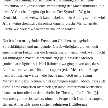
bleibender Auftrag: konsequente Aufarbeitung, konsequente
Prävention und konsequente Veränderung der Machtstrukturen, die
diese Verbrechen begünstigt haben. Der Synodale Weg in
Deutschland und weltweit kann dabei nun ein Anfang sein. Es wird
Jahre, wahrscheinlich Jahrzehnte dauern, bis die Menschen der
Kirche – vielleicht – wieder Vertrauen schenken.
Doch neben mangelnder Freude am Glauben, mangelnder
Sprachfähigkeit und mangelnder Glaubwürdigkeit gibt es noch
einen vierten Faktor, der die Evangelisierung erschwert, wenn nicht
gar unmöglich macht: Jahrzehntelang galt, dass der Mensch
„unheilbar religiös“ sei. Karl Rahner etwa ging davon aus, dass im
Laufe seines Lebens früher oder später jeder Mensch die Frage
nach Gott stellen werde – die Suche nach Gott gehöre zum
Menschsein dazu. Neuere Untersuchungen zeigen jedoch, dass sich
diese These empirisch nicht belegen lässt. Immer mehr Menschen
heute, so formuliert es der katholische Theologe Jan Loffeld
[3]
,
kommen gut durchs Leben, ohne die Frage nach Gott überhaupt zu
stellen. Angesichts einer solchen
religiösen Indifferenz