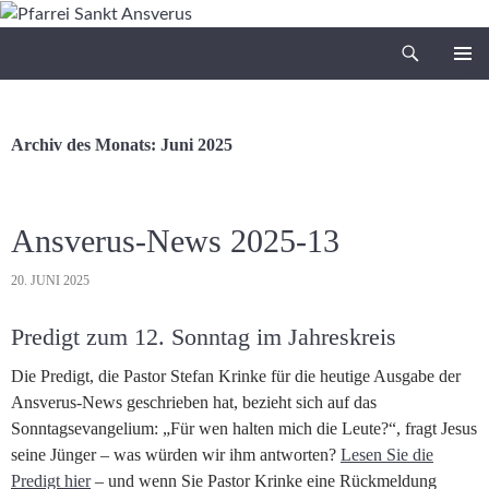
Zum
Inhalt
Suchen
Pfarrei Sankt Ansverus
springen
PRIMÄR
MENÜ
Archiv des Monats: Juni 2025
Ansverus-News 2025-13
20. JUNI 2025
Predigt zum 12. Sonntag im Jahreskreis
Die Predigt, die Pastor Stefan Krinke für die heutige Ausgabe der
Ansverus-News geschrieben hat, bezieht sich auf das
Sonntagsevangelium: „Für wen halten mich die Leute?“, fragt Jesus
seine Jünger – was würden wir ihm antworten?
Lesen Sie die
Predigt hier
– und wenn Sie Pastor Krinke eine Rückmeldung