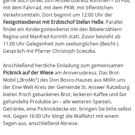
gerne auch direkt zum Ansveruskreuz kommen – zu Fuß,
mit dem Fahrrad, mit dem PKW, mit öffentlichen
Verkehrsmitteln. Dort beginnt um 12:00 Uhr der
Festgottesdienst mit Erzbischof Stefan Heße
. Parallel
findet ein Kindergottesdienst mit den Bibelerzählern
Regina und Manfred Korinth statt. Zuvor besteht ab
11:00 Uhr Gelegenheit zum seelsorglichen (Beicht-)
Gespräch mit Pfarrer Christoph Scieszka.
Anschließend herzliche Einladung zum gemeinsamen
Picknick auf der Wiese
am Ansveruskreuz. Das Brot-
Mobil („BroMo“) des Don Bosco-Hauses aus Mölln uns
der Eine-Welt-Kreis der Gemeinde St. Answer Ratzeburg
bieten frisch gebackenes Brot, leckeren Kaffee und fair
gehandelte Produkte an – alle weiteren Speisen,
Getränke, eine Picknickdecke etc. bringen Sie bitte selbst
mit. Gegen 16:00 Uhr klingt die Wallfahrt mit einem
Segen aus, anschließend Abreise.