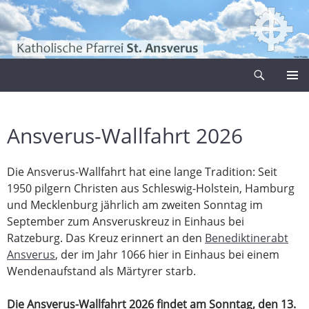
Zum
Inhalt
springen
Suchen
Pfarrei Sankt Ansverus
PRIMÄR
MENÜ
Ansverus-Wallfahrt 2026
Die Ansverus-Wallfahrt hat eine lange Tradition: Seit
1950 pilgern Christen aus Schleswig-Holstein, Hamburg
und Mecklenburg jährlich am zweiten Sonntag im
September zum Ansveruskreuz in Einhaus bei
Ratzeburg. Das Kreuz erinnert an den
Benediktinerabt
Ansverus
, der im Jahr 1066 hier in Einhaus bei einem
Wendenaufstand als Märtyrer starb.
Die Ansverus-Wallfahrt 2026 findet am Sonntag, den 13.