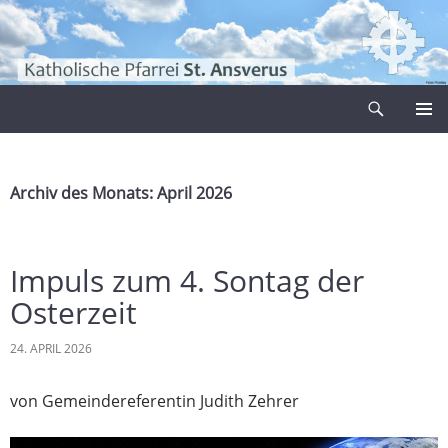
Zum
Inhalt
springen
Suchen
Pfarrei Sankt Ansverus
PRIMÄR
MENÜ
Archiv des Monats: April 2026
Impuls zum 4. Sontag der
Osterzeit
24. APRIL 2026
von Gemeindereferentin Judith Zehrer