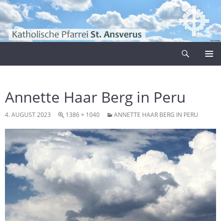
Zum
Inhalt
springen
Suchen
Pfarrei Sankt Ansverus
PRIMÄR
MENÜ
Annette Haar Berg in Peru
4. AUGUST 2023
1386 × 1040
ANNETTE HAAR BERG IN PERU