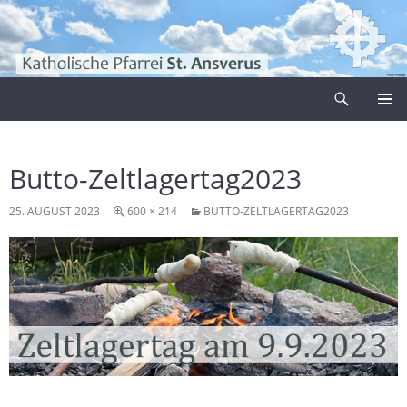
Zum
Inhalt
springen
Suchen
Pfarrei Sankt Ansverus
PRIMÄR
MENÜ
Butto-Zeltlagertag2023
25. AUGUST 2023
600 × 214
BUTTO-ZELTLAGERTAG2023