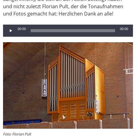
und nicht zuletzt Florian Pult, der die Tonaufnahmen
und Fotos gemacht hat: Herzlichen Dank an alle!
Audio-
00:00
00:00
Player
Foto: Florian Pult