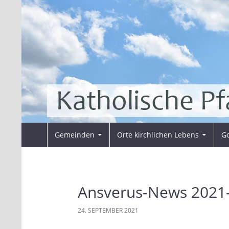
Zum
Inhalt
springen
Suchen
Pfarrei Sankt Ansverus
Gemeinden
Orte kirchlichen Lebens
Go
Ansverus-News 2021
24. SEPTEMBER 2021