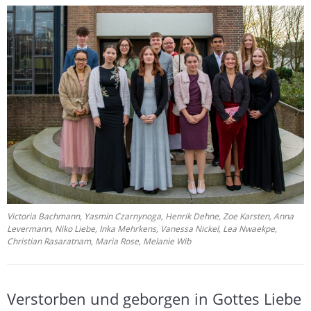
Victoria Bachmann, Yasmin Czarnynoga, Henrik Dehne, Zoe Karsten, Anna
Levermann, Niko Liebe, Inka Mehrkens, Vanessa Nickel, Lea Nwaekpe,
Christian Rasaratnam, Maria Rose, Melanie Wib
Verstorben und geborgen in Gottes Liebe