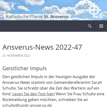
Zum
Inhalt
springen
Suchen
Pfarrei Sankt Ansverus
PRIMÄR
MENÜ
Ansverus-News 2022-47
25. NOVEMBER 2022
Geistlicher Impuls
Den geistlichen Impuls in der heutigen Ausgabe der
Ansverus-News stammt von Gemeindereferentin Sarah
Schulte. Sie schreibt über die Zeit des Wartens auf ein
Kind.
Lesen Sie den Text hier!
Wenn Sie Frau Schulte eine
Rückmeldung geben möchten, schreiben Sie an
schulte@sankt-ansverus.de