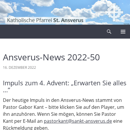
Zum
Inhalt
springen
Suchen
Pfarrei Sankt Ansverus
PRIMÄR
MENÜ
Ansverus-News 2022-50
16. DEZEMBER 2022
Impuls zum 4. Advent: „Erwarten Sie alles
…“
Der heutige Impuls in den Ansverus-News stammt von
Pastor Gabor Kant – bitte klicken Sie auf den Player, um
ihn anzuhören. Wenn Sie mögen, können Sie Pastor
Kant per E-Mail an
pastorkant@sankt-ansverus.de
eine
Rückmeldung geben.