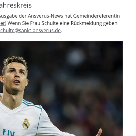
ahreskreis
e Ausgabe der Ansverus-News hat Gemeindereferentin
er!
Wenn Sie Frau Schulte eine Rückmeldung geben
schulte@sankt-ansverus.de
.