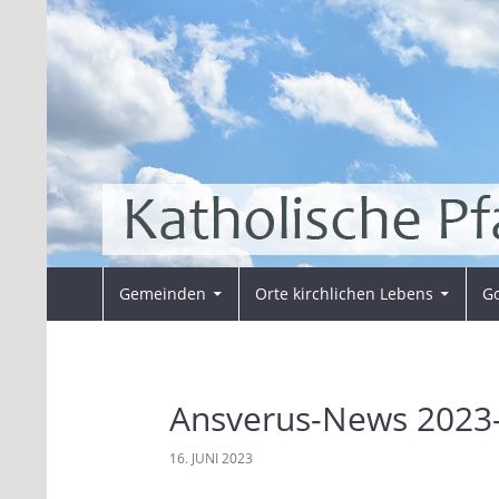
Zum
Inhalt
springen
Suchen
Pfarrei Sankt Ansverus
Gemeinden
Orte kirchlichen Lebens
Go
Ansverus-News 2023
16. JUNI 2023