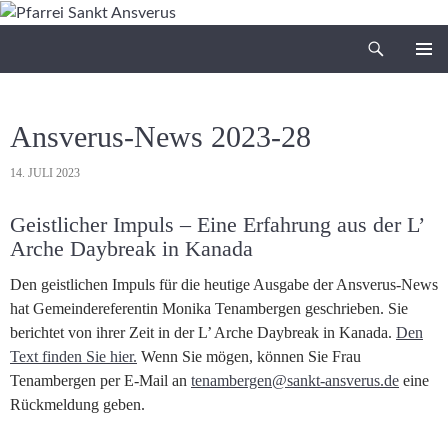
Zum
Inhalt
Suchen
Pfarrei Sankt Ansverus
springen
PRIMÄR
MENÜ
Ansverus-News 2023-28
14. JULI 2023
Geistlicher Impuls – Eine Erfahrung aus der L’
Arche Daybreak in Kanada
Den geistlichen Impuls für die heutige Ausgabe der Ansverus-News
hat Gemeindereferentin Monika Tenambergen geschrieben. Sie
berichtet von ihrer Zeit in der L’ Arche Daybreak in Kanada.
Den
Text finden Sie hier.
Wenn Sie mögen, können Sie Frau
Tenambergen per E-Mail an
tenambergen@sankt-ansverus.de
eine
Rückmeldung geben.