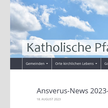
Zum
Inhalt
springen
Suchen
Pfarrei Sankt Ansverus
Gemeinden
Orte kirchlichen Lebens
Go
Ansverus-News 2023
18. AUGUST 2023