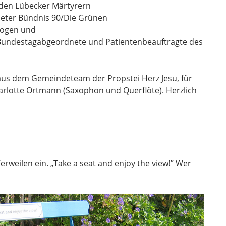
u den Lübecker Märtyrern
eter Bündnis 90/Die Grünen
ebogen und
Bundestagabgeordnete und Patientenbeauftragte des
aus dem Gemeindeteam der Propstei Herz Jesu, für
rlotte Ortmann (Saxophon und Querflöte). Herzlich
rweilen ein. „Take a seat and enjoy the view!” Wer