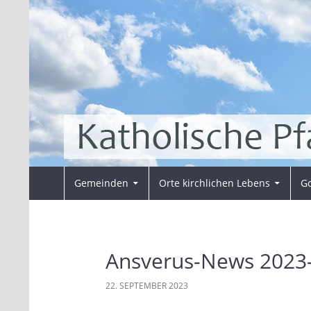
Zum
Inhalt
springen
Suchen
Pfarrei Sankt Ansverus
Gemeinden
Orte kirchlichen Lebens
Go
Ansverus-News 2023
22. SEPTEMBER 2023