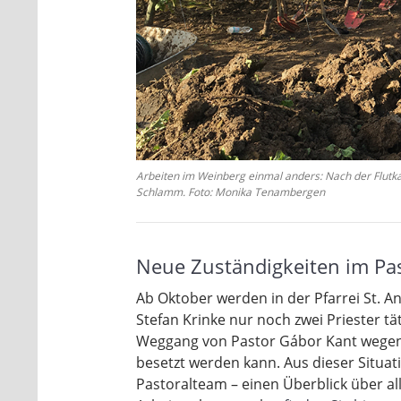
Arbeiten im Weinberg einmal anders: Nach der Flutka
Schlamm. Foto: Monika Tenambergen
Neue Zuständigkeiten im Pa
Ab Oktober werden in der Pfarrei St. A
Stefan Krinke nur noch zwei Priester tät
Weggang von Pastor Gábor Kant wegen 
besetzt werden kann. Aus dieser Situat
Pastoralteam – einen Überblick über al