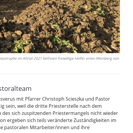
tastrophe im Ahrtal 2021 befreien freiwillige Helfer einen Weinberg von
storalteam
nsverus mit Pfarrer Christoph Scieszka und Pastor
ig sein, weil die dritte Priesterstelle nach dem
des sich zuspitzenden Priestermangels nicht wieder
ion ergeben sich teils veränderte Zuständigkeiten im
le pastoralen Mitarbeiter/innen und ihre