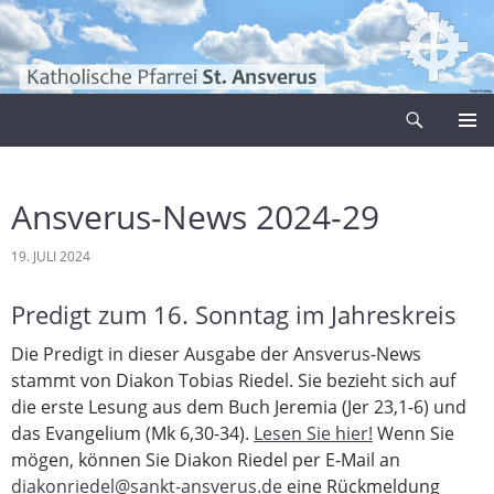
Zum
Inhalt
springen
Suchen
Pfarrei Sankt Ansverus
PRIMÄR
MENÜ
Ansverus-News 2024-29
19. JULI 2024
Predigt zum 16. Sonntag im Jahreskreis
Die Predigt in dieser Ausgabe der Ansverus-News
stammt von Diakon Tobias Riedel. Sie bezieht sich auf
die erste Lesung aus dem Buch Jeremia (Jer 23,1-6) und
das Evangelium (Mk 6,30-34).
Lesen Sie hier!
Wenn Sie
mögen, können Sie Diakon Riedel per E-Mail an
diakonriedel@sankt-ansverus.de
eine Rückmeldung