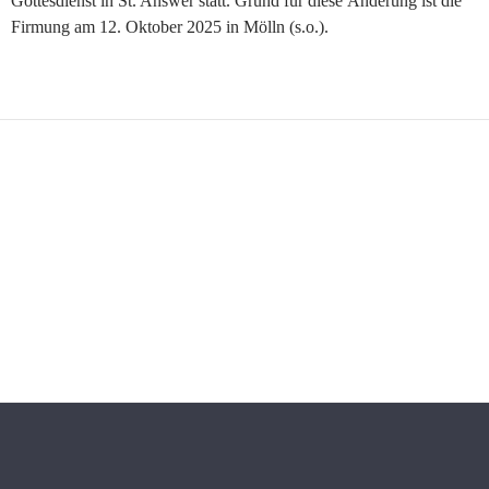
Gottesdienst in St. Answer statt. Grund für diese Änderung ist die
Firmung am 12. Oktober 2025 in Mölln (s.o.).