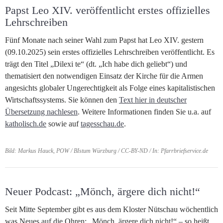
Papst Leo XIV. veröffentlicht erstes offizielles
Lehrschreiben
Fünf Monate nach seiner Wahl zum Papst hat Leo XIV. gestern
(09.10.2025) sein erstes offizielles Lehrschreiben veröffentlicht. Es
trägt den Titel „Dilexi te“ (dt. „Ich habe dich geliebt“) und
thematisiert den notwendigen Einsatz der Kirche für die Armen
angesichts globaler Ungerechtigkeit als Folge eines kapitalistischen
Wirtschaftssystems. Sie können den
Text hier in deutscher
Übersetzung nachlesen
. Weitere Informationen finden Sie u.a. auf
katholisch.de
sowie auf
tagesschau.de
.
Bild: Markus Hauck, POW / BIstum Würzburg / CC-BY-ND / In: Pfarrbriefservice.de
Neuer Podcast: „Mönch, ärgere dich nicht!“
Seit Mitte September gibt es aus dem Kloster Nütschau wöchentlich
was Neues auf die Ohren: „Mönch, ärgere dich nicht!“ – so heißt