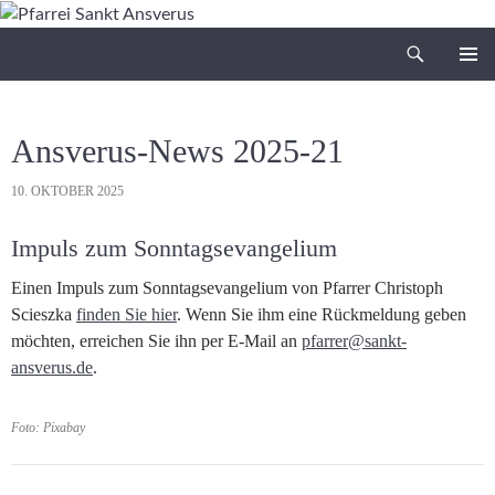
Zum
Inhalt
Suchen
Pfarrei Sankt Ansverus
springen
PRIMÄR
MENÜ
Ansverus-News 2025-21
10. OKTOBER 2025
Impuls zum Sonntagsevangelium
Einen Impuls zum Sonntagsevangelium von Pfarrer Christoph
Scieszka
finden Sie hier
. Wenn Sie ihm eine Rückmeldung geben
möchten, erreichen Sie ihn per E-Mail an
pfarrer@sankt-
ansverus.de
.
Foto: Pixabay