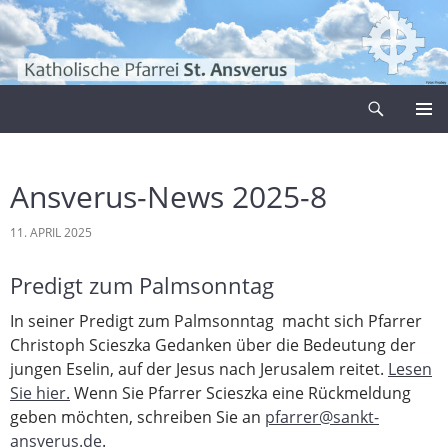
Zum
Inhalt
springen
Suchen
Pfarrei Sankt Ansverus
PRIMÄR
MENÜ
Ansverus-News 2025-8
11. APRIL 2025
Predigt zum Palmsonntag
In seiner Predigt zum Palmsonntag macht sich Pfarrer
Christoph Scieszka Gedanken über die Bedeutung der
jungen Eselin, auf der Jesus nach Jerusalem reitet.
Lesen
Sie hier.
Wenn Sie Pfarrer Scieszka eine Rückmeldung
geben möchten, schreiben Sie an
pfarrer@sankt-
ansverus.de
.