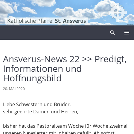
Zum
Inhalt
springen
Suchen
Pfarrei Sankt Ansverus
PRIMÄR
MENÜ
Ansverus-News 22 >> Predigt,
Informationen und
Hoffnungsbild
20. MAI 2020
Liebe Schwestern und Brüder,
sehr geehrte Damen und Herren,
bisher hat das Pastoralteam Woche für Woche zweimal
unseren Newsletter mit Inhalten gefüllt. Ab sofort