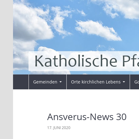
Zum
Inhalt
springen
Suchen
Pfarrei Sankt Ansverus
Gemeinden
Orte kirchlichen Lebens
Go
Ansverus-News 30
17. JUNI 2020