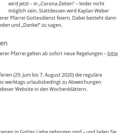
wird jetzt – in „Corona-Zeiten“ – leider nicht
möglich sein. Stattdessen wird Kaplan Weber
rer Pfarrei Gottesdienst feiern. Dabei besteht dann
eden und „Danke!“ zu sagen.
gen
serer Pfarrei gelten ab sofort neue Regelungen –
bitte
rien (29. Juni bis 7. August 2020) die reguläre
 es werktags urlaubsbedingt zu Abweichungen
 dieser Website in den Wochenblättern.
rbenen in Gottes Liebe geborgen sind – und laden Sie