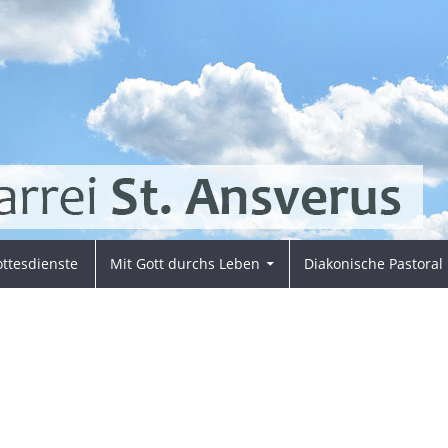
ttesdienste
Mit Gott durchs Leben
Diakonische Pastoral