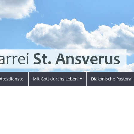
ttesdienste
Mit Gott durchs Leben
Diakonische Pastoral