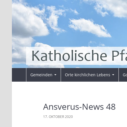
Zum
Inhalt
springen
Suchen
Pfarrei Sankt Ansverus
Gemeinden
Orte kirchlichen Lebens
Go
Ansverus-News 48
17. OKTOBER 2020