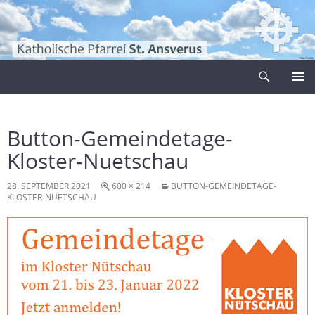
Zum
Inhalt
springen
Suchen
Pfarrei Sankt Ansverus
PRIMÄR
MENÜ
Button-Gemeindetage-
Kloster-Nuetschau
28. SEPTEMBER 2021
600 × 214
BUTTON-GEMEINDETAGE-
KLOSTER-NUETSCHAU