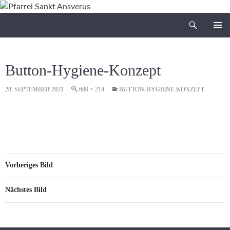
Zum
Inhalt
Suchen
Pfarrei Sankt Ansverus
springen
PRIMÄR
MENÜ
Button-Hygiene-Konzept
28. SEPTEMBER 2021
600 × 214
BUTTON-HYGIENE-KONZEPT
Vorheriges Bild
Nächstes Bild