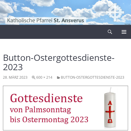
Zum
Inhalt
springen
Suchen
Pfarrei Sankt Ansverus
PRIMÄR
MENÜ
Button-Ostergottesdienste-
2023
28. MÄRZ 2023
600 × 214
BUTTON-OSTERGOTTESDIENSTE-2023