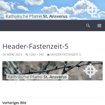
Zum
Inhalt
springen
Suchen
Pfarrei Sankt Ansverus
PRIMÄR
MENÜ
Header-Fastenzeit-5
24. MÄRZ 2023
1260 × 240
HEADER-FASTENZEIT-5
Vorheriges Bild