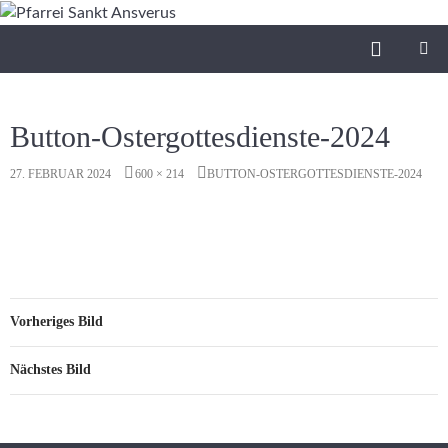
Zum
Inhalt
Suchen
Pfarrei Sankt Ansverus
springen
PRIMÄR
MENÜ
Button-Ostergottesdienste-2024
27. FEBRUAR 2024
600 × 214
BUTTON-OSTERGOTTESDIENSTE-2024
Vorheriges Bild
Nächstes Bild