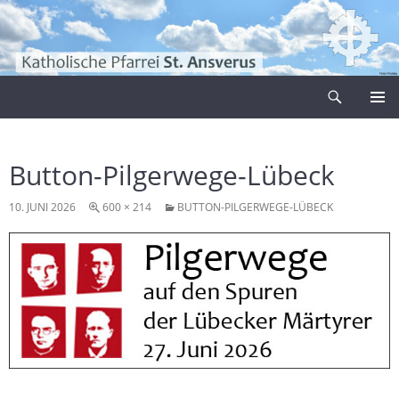
Zum
Inhalt
springen
Suchen
Pfarrei Sankt Ansverus
PRIMÄR
MENÜ
Button-Pilgerwege-Lübeck
10. JUNI 2026
600 × 214
BUTTON-PILGERWEGE-LÜBECK