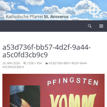
Zum
Inhalt
springen
Suchen
Pfarrei Sankt Ansverus
PRIMÄR
MENÜ
a53d736f-bb57-4d2f-9a44-
a5c0fd3cb9c9
26. MAI 2026
1558 × 954
A53D736F-BB57-4D2F-9A44-
A5C0FD3CB9C9