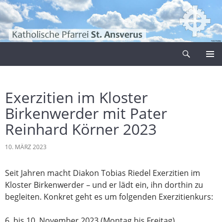
Zum
Inhalt
springen
Suchen
Pfarrei Sankt Ansverus
PRIMÄR
MENÜ
Exerzitien im Kloster
Birkenwerder mit Pater
Reinhard Körner 2023
10. MÄRZ 2023
Seit Jahren macht Diakon Tobias Riedel Exerzitien im
Kloster Birkenwerder – und er lädt ein, ihn dorthin zu
begleiten. Konkret geht es um folgenden Exerzitienkurs:
6. bis 10. November 2023 (Montag bis Freitag)