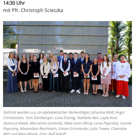
14:30 Uhr
mit Pfr. Christoph Scieszka
Gefirmt wurden u.a. (in alphabetischer Reihenfolge): Johanna Blöß, Hugo
Christensen, Tom Domberger, Livia Düsing, Nathalie Keil, Layla Koal,
Vanessa Kwiek, Marcelina Lechmitz, Mike Leon Okroy, Lena Paprotny, Leonie
Paprotny, Maximilian Reichstein, Simon Schmiester, Julia Tewes, Charlotte
Witt und Maja Wolak. Foto: Ralf Adloff