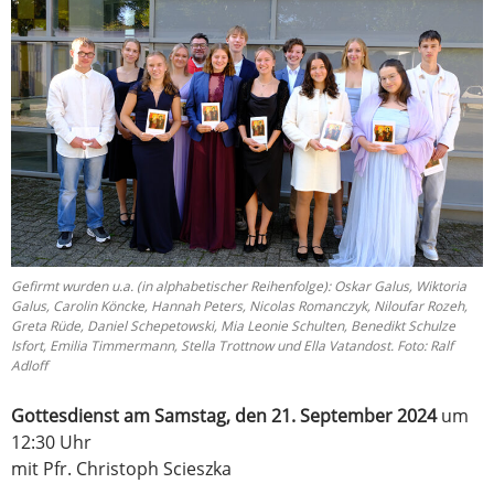
Gefirmt wurden u.a. (in alphabetischer Reihenfolge): Oskar Galus, Wiktoria
Galus, Carolin Köncke, Hannah Peters, Nicolas Romanczyk, Niloufar Rozeh,
Greta Rüde, Daniel Schepetowski, Mia Leonie Schulten, Benedikt Schulze
Isfort, Emilia Timmermann, Stella Trottnow und Ella Vatandost. Foto: Ralf
Adloff
Gottesdienst am Samstag, den 21. September 2024
um
12:30 Uhr
mit Pfr. Christoph Scieszka