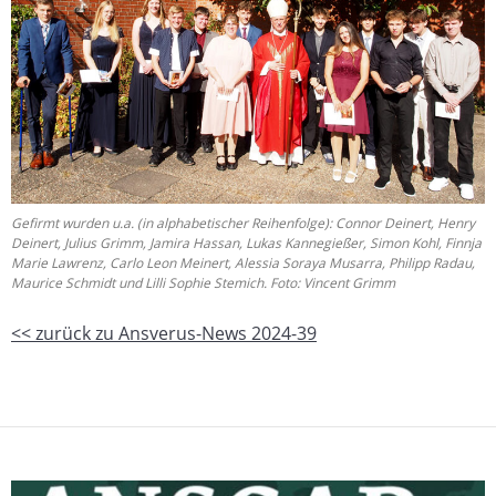
Gefirmt wurden u.a. (in alphabetischer Reihenfolge): Connor Deinert, Henry
Deinert, Julius Grimm, Jamira Hassan, Lukas Kannegießer, Simon Kohl, Finnja
Marie Lawrenz, Carlo Leon Meinert, Alessia Soraya Musarra, Philipp Radau,
Maurice Schmidt und Lilli Sophie Stemich. Foto: Vincent Grimm
<< zurück zu Ansverus-News 2024-39