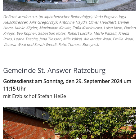
Gefirmt wurden u.a. (in alphabetischer Reihenfolge): Veda Engwer, Inga
Fleischfresser, Ailis Gregorczyk, Antonina Haydn, Oliver Heuchert, Daniel
Horst, Mieke Kägler, Maximilian Kiewitt, Zofia Kisielewska, Luisa Klein, Florian
Knieps, Eva Kopner, Sebastian Kotas, Robert Laczko, Merle Patzelt, Frieda
Pries, Leana Tasche, Jana Tiessen, Mila Völkel, Alexander Waal, Emilia Waal,
Victoria Waal und Sarah Wendt. Foto: Tomasz Burzynski
Gemeinde St. Answer Ratzeburg
Gottesdienst am Sonntag, den 29. September 2024 um
11:15 Uhr
mit Erzbischof Stefan Heße