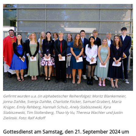
Gefirmt wurden u.a. (in alphabetischer Reihenfolge): Moritz Blankemeier,
Jonna Dahlke, Svenja Dahlke, Charlotte Föcker, Samuel Grabert, Maria
Krüger, Emily Rehberg, Hannah Schulz, Anely Stabiszewski, Kyra
Stabiszewski, Tim Stoltenberg, Thao-Vy Vu, Theresa Wachter und Justin
Zielinski. Foto: Ralf Adloff
Gottesdienst am Samstag, den 21. September 2024 um