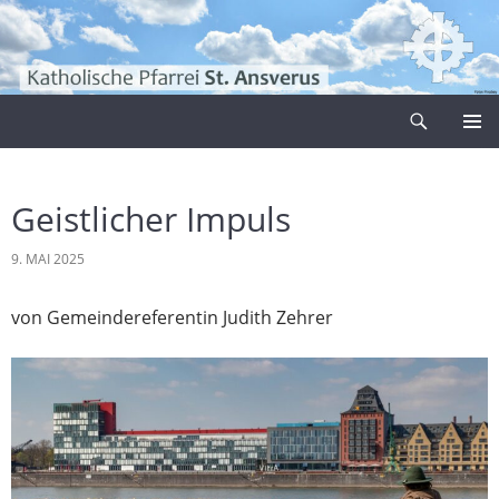
Zum
Inhalt
springen
Suchen
Pfarrei Sankt Ansverus
PRIMÄR
MENÜ
Geistlicher Impuls
9. MAI 2025
von Gemeindereferentin Judith Zehrer