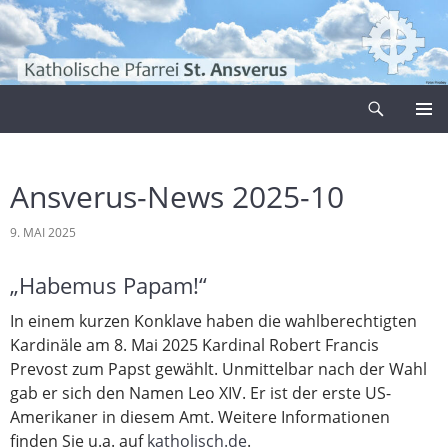
Zum
Inhalt
springen
Suchen
Pfarrei Sankt Ansverus
PRIMÄR
MENÜ
Ansverus-News 2025-10
9. MAI 2025
„Habemus Papam!“
In einem kurzen Konklave haben die wahlberechtigten
Kardinäle am 8. Mai 2025 Kardinal Robert Francis
Prevost zum Papst gewählt. Unmittelbar nach der Wahl
gab er sich den Namen Leo XIV. Er ist der erste US-
Amerikaner in diesem Amt. Weitere Informationen
finden Sie u.a. auf
katholisch.de
.