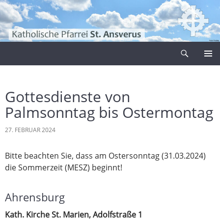
Zum
Inhalt
springen
Suchen
Pfarrei Sankt Ansverus
PRIMÄR
MENÜ
Gottesdienste von
Palmsonntag bis Ostermontag
27. FEBRUAR 2024
Bitte beachten Sie, dass am Ostersonntag (31.03.2024)
die Sommerzeit (MESZ) beginnt!
Ahrensburg
Kath. Kirche St. Marien, Adolfstraße 1