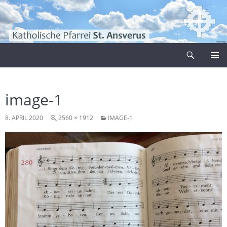
Zum
Inhalt
springen
Suchen
Pfarrei Sankt Ansverus
PRIMÄR
MENÜ
image-1
8. APRIL 2020
2560 × 1912
IMAGE-1