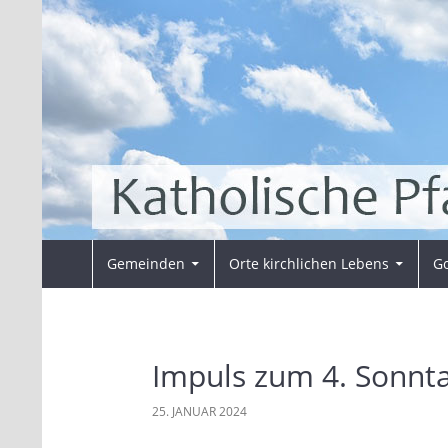
Zum
Inhalt
springen
Suchen
Pfarrei Sankt Ansverus
Gemeinden
Orte kirchlichen Lebens
Go
Impuls zum 4. Sonnta
25. JANUAR 2024