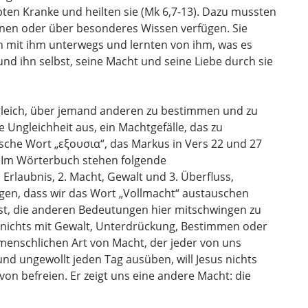
bten Kranke und heilten sie (Mk 6,7-13). Dazu mussten
ernen oder über besonderes Wissen verfügen. Sie
en mit ihm unterwegs und lernten von ihm, was es
 und ihn selbst, seine Macht und seine Liebe durch sie
gleich, über jemand anderen zu bestimmen und zu
 Ungleichheit aus, ein Machtgefälle, das zu
sche Wort „εξουσια“, das Markus in Vers 22 und 27
 Im Wörterbuch stehen folgende
 Erlaubnis, 2. Macht, Gewalt und 3. Überfluss,
agen, dass wir das Wort „Vollmacht“ austauschen
h ist, die anderen Bedeutungen hier mitschwingen zu
e nichts mit Gewalt, Unterdrückung, Bestimmen oder
 menschlichen Art von Macht, der jeder von uns
nd ungewollt jeden Tag ausüben, will Jesus nichts
von befreien. Er zeigt uns eine andere Macht: die