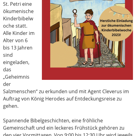
St. Petri eine
ökumenische
Kinderbibelw
oche statt.
Alle Kinder im
Alter von 6
bis 13 Jahren
sind
eingeladen,
das
„Geheimnis
der
Salzmenschen“ zu erkunden und mit Agent Cleverus im
Auftrag von König Herodes auf Entdeckungsreise zu
gehen.
Spannende Bibelgeschichten, eine fröhliche
Gemeinschaft und ein leckeres Frühstück gehören zu
den vier Vormittagen. Von 9:00 bis 12:30 Uhr wird jeweils