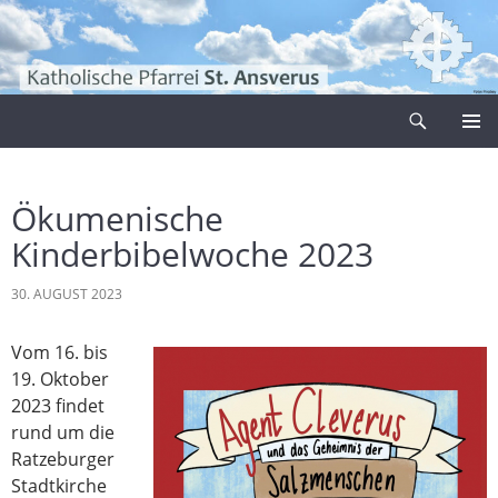
Zum
Inhalt
springen
Suchen
Pfarrei Sankt Ansverus
PRIMÄR
MENÜ
Ökumenische
Kinderbibelwoche 2023
30. AUGUST 2023
Vom 16. bis
19. Oktober
2023 findet
rund um die
Ratzeburger
Stadtkirche