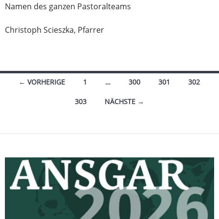
Namen des ganzen Pastoralteams
Christoph Scieszka, Pfarrer
Beitragsnavigation
← VORHERIGE
1
…
300
301
302
303
NÄCHSTE →