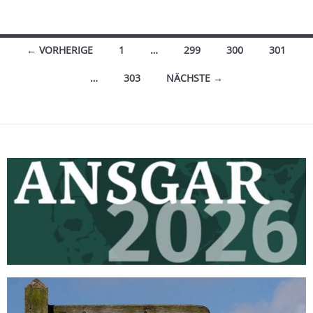
Beitragsnavigation
← VORHERIGE
1
…
299
300
301
…
303
NÄCHSTE →