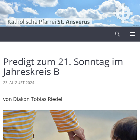
Zum
Inhalt
springen
Suchen
Pfarrei Sankt Ansverus
PRIMÄR
MENÜ
Predigt zum 21. Sonntag im
Jahreskreis B
23. AUGUST 2024
von Diakon Tobias Riedel