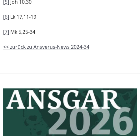
[5]
Joh 10,30
[6]
Lk 17,11-19
[7]
Mk 5,25-34
<< zurück zu Ansverus-News 2024-34