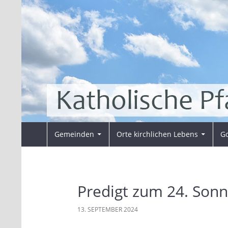
Zum
Inhalt
springen
Suchen
Pfarrei Sankt Ansverus
Gemeinden
Orte kirchlichen Lebens
Go
Predigt zum 24. Sonn
13. SEPTEMBER 2024