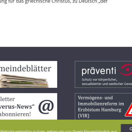
ng für das griechische Christus, zu Deutsch „der
 Website weiterhin nutzen, gehen wir von Ihrem Einverständnis aus.