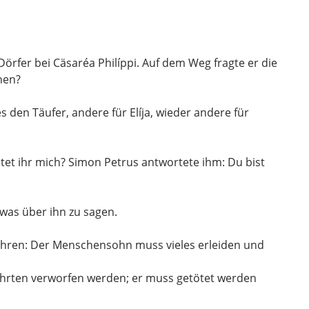
 Dörfer bei Cäsaréa Philíppi.
Auf dem Weg fragte er die
hen?
s den Täufer, andere für Elíja, wieder andere für
ltet ihr mich? Simon Petrus antwortete ihm: Du bist
was über ihn zu sagen.
ehren:
Der Menschensohn muss vieles erleiden
und
ehrten
verworfen werden;
er muss getötet werden