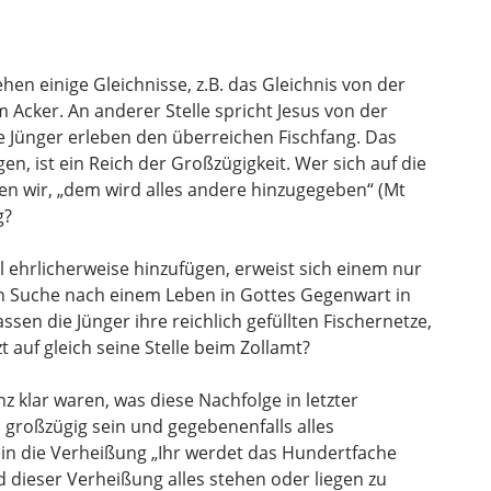
tehen einige Gleichnisse, z.B. das Gleichnis von der
Ac­ker. An anderer Stelle spricht Jesus von der
ne Jünger erleben den überreichen Fisch­fang. Das
en, ist ein Reich der Großzü­gigkeit. Wer sich auf die
en wir, „dem wird alles andere hinzugegeben“ (Mt
g?
 ehrlicherweise hinzufügen, erweist sich einem nur
gen Suche nach einem Leben in Gottes Gegenwart in
sen die Jünger ihre reichlich gefüllten Fischernetze,
 auf gleich seine Stelle beim Zollamt?
nz klar waren, was diese Nachfolge in letzter
 großzügig sein und gegebenenfalls alles
lein die Verheißung „Ihr werdet das Hundertfache
nd dieser Verheißung alles stehen oder liegen zu