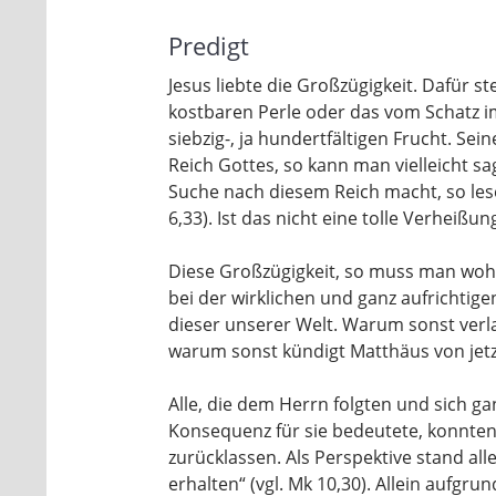
Predigt
Jesus liebte die Großzügigkeit. Da­für s
kostbaren Perle oder das vom Schatz im 
siebzig-, ja hundertfältigen Frucht. Sei
Reich Gottes, so kann man vielleicht sag
Suche nach diesem Reich macht, so les
6,33). Ist das nicht eine tolle Verheißun
Diese Großzügigkeit, so muss man wohl
bei der wirklichen und ganz aufrichti
dieser unserer Welt. Warum sonst verlas
warum sonst kündigt Matthäus von jetzt
Alle, die dem Herrn folgten und sich ga
Konsequenz für sie bedeutete, konnten
zurücklassen. Als Perspektive stand al
erhalten“ (vgl. Mk 10,30). Allein aufgru