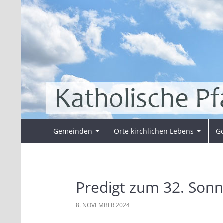
Zum
Inhalt
springen
Suchen
Pfarrei Sankt Ansverus
Gemeinden
Orte kirchlichen Lebens
Go
Predigt zum 32. Sonn
8. NOVEMBER 2024