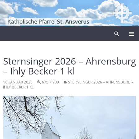
Zum
Inhalt
springen
Suchen
Pfarrei Sankt Ansverus
PRIMÄR
MENÜ
Sternsinger 2026 – Ahrensburg
– Ihly Becker 1 kl
16. JANUAR 2026
675 × 900
STERNSINGER 2026 – AHRENSBURG –
IHLY BECKER 1 KL