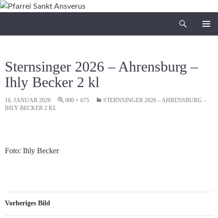
Zum
Inhalt
Suchen
Pfarrei Sankt Ansverus
springen
PRIMÄR
MENÜ
Sternsinger 2026 – Ahrensburg –
Ihly Becker 2 kl
16. JANUAR 2026
900 × 675
STERNSINGER 2026 – AHRENSBURG –
IHLY BECKER 2 KL
Foto: Ihly Becker
Vorheriges Bild