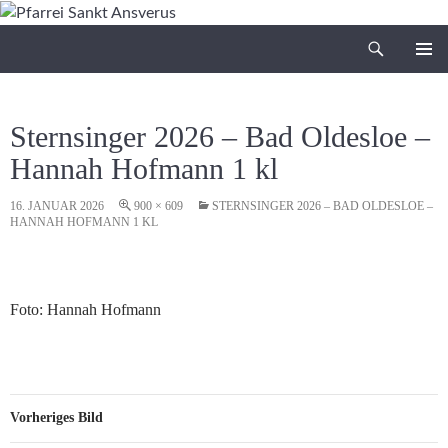
Zum
Inhalt
Suchen
Pfarrei Sankt Ansverus
springen
PRIMÄR
MENÜ
Sternsinger 2026 – Bad Oldesloe –
Hannah Hofmann 1 kl
16. JANUAR 2026
900 × 609
STERNSINGER 2026 – BAD OLDESLOE –
HANNAH HOFMANN 1 KL
Foto: Hannah Hofmann
Vorheriges Bild