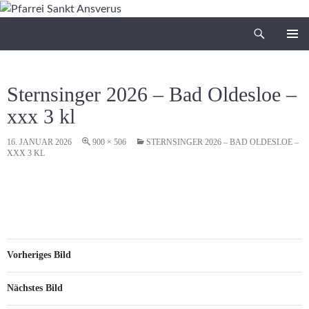
Zum
Inhalt
Suchen
Pfarrei Sankt Ansverus
springen
PRIMÄR
MENÜ
Sternsinger 2026 – Bad Oldesloe –
xxx 3 kl
16. JANUAR 2026
900 × 506
STERNSINGER 2026 – BAD OLDESLOE –
XXX 3 KL
Vorheriges Bild
Nächstes Bild